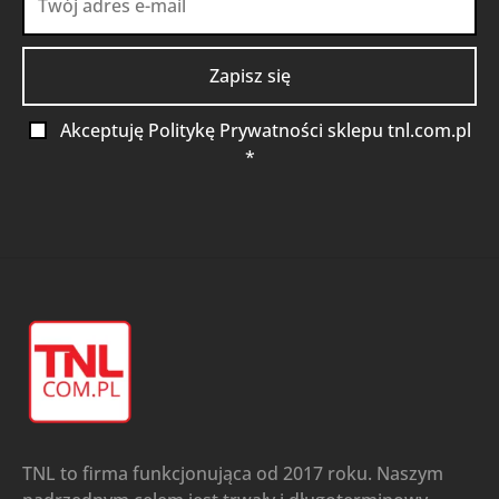
Akceptuję Politykę Prywatności sklepu tnl.com.pl
*
TNL to firma funkcjonująca od 2017 roku. Naszym