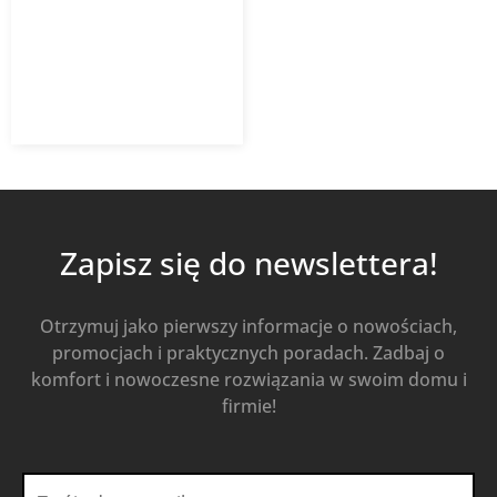
RAL9016
632,18
zł
z VAT
Od
Kup Teraz
Zapisz się do newslettera!
Otrzymuj jako pierwszy informacje o nowościach,
promocjach i praktycznych poradach. Zadbaj o
komfort i nowoczesne rozwiązania w swoim domu i
firmie!