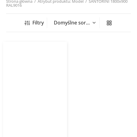
Strona główna
/
Atrybut produktu: Model
/
SANTORINI 1800x900
RAL9016
Filtry
Grzejnik łazienkowy
SANTORINI PURMO