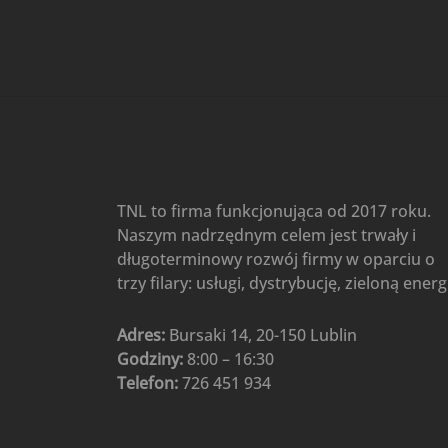
Gree
(6)
Klimatyzatory przenośne
(4)
Klimatyzatory przenośne
AIWA
(4)
Klimatyzatory ścienne
(104)
Klimatyzatory ścienne AlpicAir
(1)
Klimatyzatory ścienne
TNL to firma funkcjonująca od 2017 roku.
Gree
(50)
Naszym nadrzędnym celem jest trwały i
Klimatyzatory Ścienne Mistral
długoterminowy rozwój firmy w oparciu o
(1)
Klimatyzatory ścienne
trzy filary: usługi, dystrybucję, zieloną energ
multi-split
(3)
Klimatyzatory ścienne
Adres:
Bursaki 14, 20-150 Lublin
Rotenso
(48)
Godziny:
8:00 – 16:30
Klimatyzatory ścienne TCL
(1)
Telefon:
726 451 934
Ogrzewanie
(48)
Akcesoria grzewcze
(6)