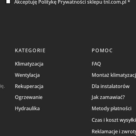
Akceptuję Politykę Prywatności sklepu tnl.com.pl *
KATEGORIE
POMOC
Klimatyzacja
FAQ
Wentylacja
Montaż klimatyzacj
ię.
Rekuperacja
Dla instalatorów
Ogrzewanie
Jak zamawiać?
Hydraulika
Metody płatności
Czas i koszt wysyłk
Reklamacje i zwrot