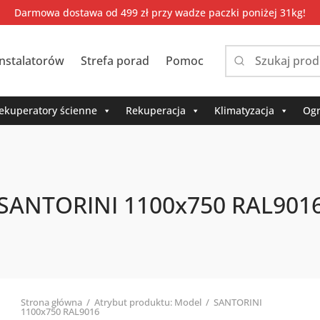
Darmowa dostawa od 499 zł przy wadze paczki poniżej 31kg!
instalatorów
Strefa porad
Pomoc
Narrow
by
category:
ekuperatory ścienne
Rekuperacja
Klimatyzacja
Ogr
SANTORINI 1100x750 RAL901
Strona główna
/
Atrybut produktu: Model
/
SANTORINI
1100x750 RAL9016