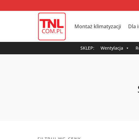
Montaż klimatyzacji
Dla 
SKLEP:
Wentylacja
R
FILTRUJ WG CENY