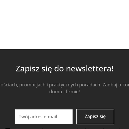
Zapisz się do newslettera!
wościach, promocjach i praktycznych poradach. Zadbaj o k
domu i firmie!