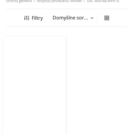
Strona główna
/
Atrybut produktu: Model
/
SAC 600/48.WHITE
Filtry
Anemostat wirowy
kasetonowy SAC HAVACO
RAL9016 stalowy