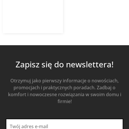
46,37
zł
z VAT
Od
Kup Teraz
Zapisz się do newslettera!
Otrzymuj jako pierwszy informacje o nowościach,
promocjach i praktycznych poradach. Zadbaj o
komfort i nowoczesne rozwiązania w swoim domu i
firmie!