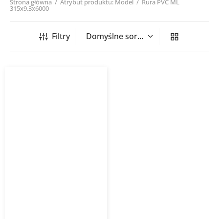
Strona główna
/
Atrybut produktu: Model
/
Rura PVC ML
315x9.3x6000
Filtry
Rura kanalizacyjna
zewnętrzna PVC ML