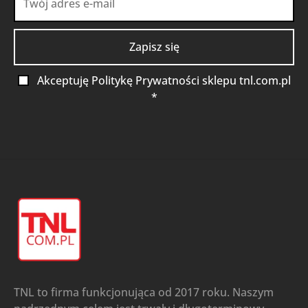
Akceptuję Politykę Prywatności sklepu tnl.com.pl
*
TNL to firma funkcjonująca od 2017 roku. Naszym