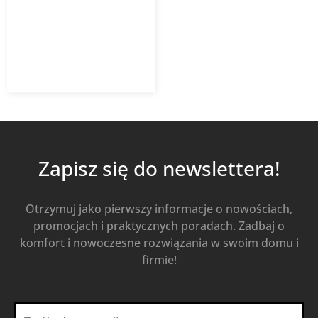
Kaczmarek Malewo SN8
multilayer, spieniona
14,07
zł
z VAT
Od
Kup Teraz
Zapisz się do newslettera!
Otrzymuj jako pierwszy informacje o nowościach,
promocjach i praktycznych poradach. Zadbaj o
komfort i nowoczesne rozwiązania w swoim domu i
firmie!