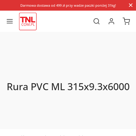
Darmowa dostawa od 499 zł przy wadze paczki poniżej 31kg!
Rura PVC ML 315x9.3x6000