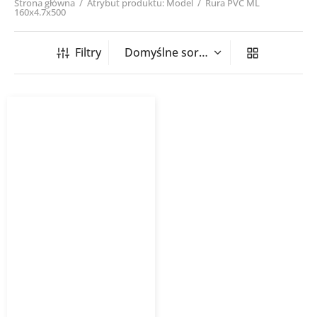
Strona główna
/
Atrybut produktu: Model
/
Rura PVC ML
160x4.7x500
Filtry
Rura kanalizacyjna
zewnętrzna PVC ML