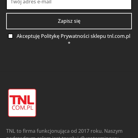
Akceptuję Politykę Prywatności sklepu tnl.com.pl
*
TNL to firma funkcjonująca od 2017 roku. Naszym