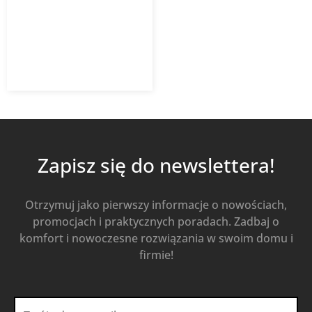
Kaczmarek Malewo SN8
multilayer, spieniona
14,07
zł
z VAT
Od
Kup Teraz
Zapisz się do newslettera!
Otrzymuj jako pierwszy informacje o nowościach,
promocjach i praktycznych poradach. Zadbaj o
komfort i nowoczesne rozwiązania w swoim domu i
firmie!