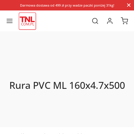
Darmowa dostawa od 499 zł przy wadze paczki poniżej 31kg!
Rura PVC ML 160x4.7x500