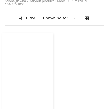
Strona główna
/
Atrybut produktu: Model
/
Rura PVC ML
160x4.7x1000
Filtry
Rura kanalizacyjna
zewnętrzna PVC ML