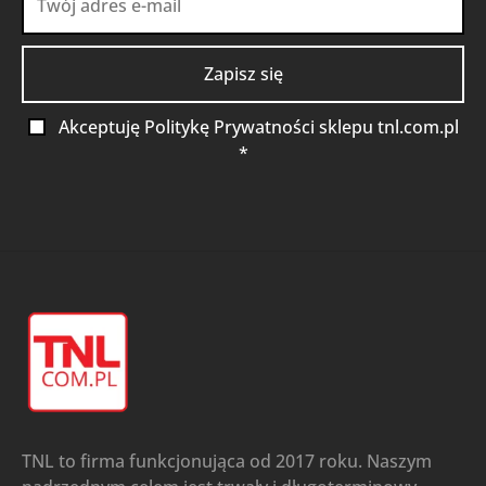
Akceptuję Politykę Prywatności sklepu tnl.com.pl
*
TNL to firma funkcjonująca od 2017 roku. Naszym