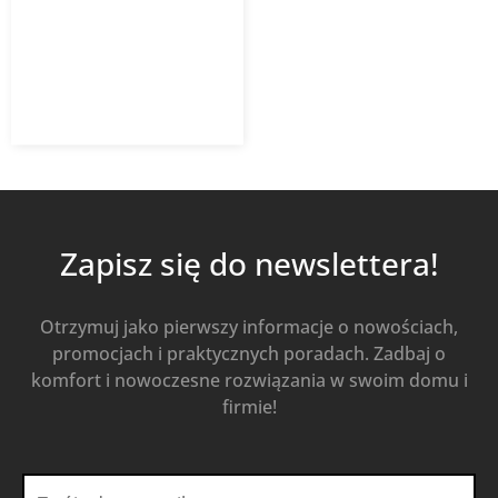
Kaczmarek Malewo SN8
multilayer, spieniona
14,07
zł
z VAT
Od
Kup Teraz
Zapisz się do newslettera!
Otrzymuj jako pierwszy informacje o nowościach,
promocjach i praktycznych poradach. Zadbaj o
komfort i nowoczesne rozwiązania w swoim domu i
firmie!