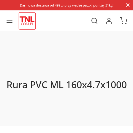
Darmowa dostawa od 499 zł przy wadze paczki poniżej 31kg!
Rura PVC ML 160x4.7x1000