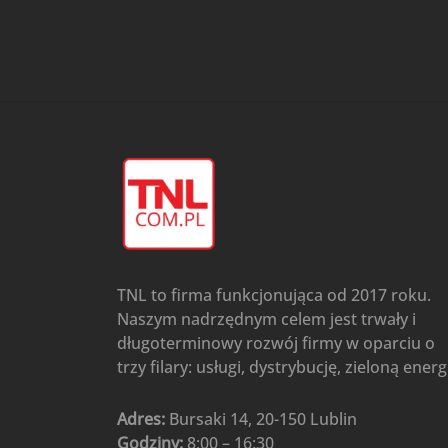
przypodłogowo-sufitowe
Gree
(6)
Klimatyzatory przenośne
(4)
Klimatyzatory przenośne
AIWA
(4)
Klimatyzatory ścienne
(104)
Klimatyzatory ścienne AlpicAir
(1)
Klimatyzatory ścienne
Gree
(50)
Klimatyzatory Ścienne Mistral
(1)
Klimatyzatory ścienne
TNL to firma funkcjonująca od 2017 roku.
multi-split
(3)
Naszym nadrzędnym celem jest trwały i
Klimatyzatory ścienne
długoterminowy rozwój firmy w oparciu o
Rotenso
(48)
trzy filary: usługi, dystrybucję, zieloną energ
Klimatyzatory ścienne TCL
(1)
Ogrzewanie
(48)
Adres:
Bursaki 14, 20-150 Lublin
Godziny:
8:00 – 16:30
Akcesoria grzewcze
(6)