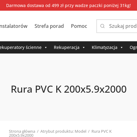
Darmowa dostawa od 499 zł przy wadze paczki poniżej 31kg!
instalatorów
Strefa porad
Pomoc
Narrow
by
category:
ekuperatory ścienne
Rekuperacja
Klimatyzacja
Ogr
Rura PVC K 200x5.9x2000
Strona główna
/
Atrybut produktu: Model
/
Rura PVC K
200x5.9x2000