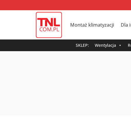
Montaż klimatyzacji
Dla 
SKLEP:
Wentylacja
R