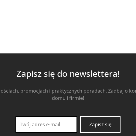
Kup Teraz
Zapisz się do newslettera!
wościach, promocjach i praktycznych poradach. Zadbaj o k
domu i firmie!