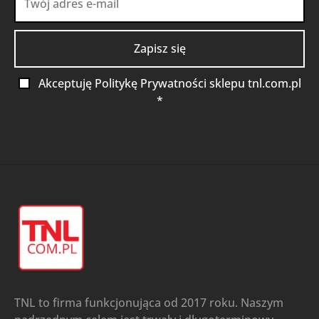
Akceptuję Politykę Prywatności sklepu tnl.com.pl
*
TNL to firma funkcjonująca od 2017 roku. Naszym