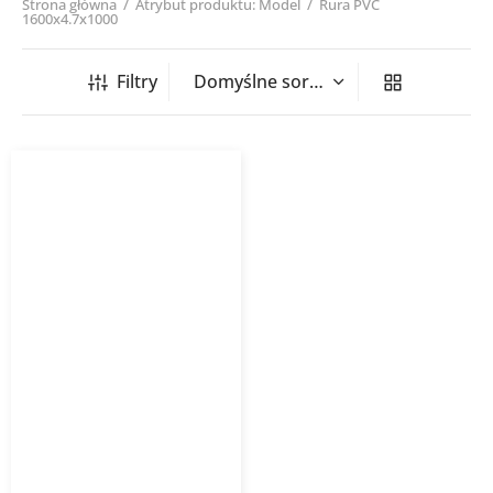
Strona główna
/
Atrybut produktu: Model
/
Rura PVC
1600x4.7x1000
Filtry
Rura kanalizacyjna
zewnętrzna PVC