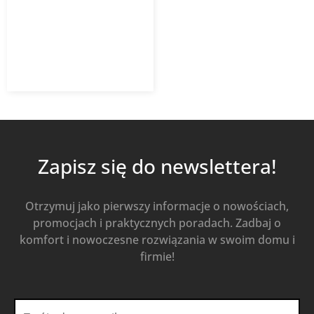
Kaczmarek Malewo SN8
1mb
49,06
zł
z VAT
Od
Kup Teraz
Zapisz się do newslettera!
Otrzymuj jako pierwszy informacje o nowościach,
promocjach i praktycznych poradach. Zadbaj o
komfort i nowoczesne rozwiązania w swoim domu i
firmie!