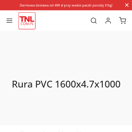
Darmowa dostawa od 499 zł przy wadze paczki poniżej 31kg!
Rura PVC 1600x4.7x1000