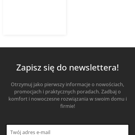
5,18
zł
z VAT
Od
Kup Teraz
Zapisz się do newslettera!
Otrzymuj jako pierwszy informacje o nowościach,
promocjach i praktycznych poradach. Zadbaj o
komfort i nowoczesne rozwiązania w swoim domu i
firmie!