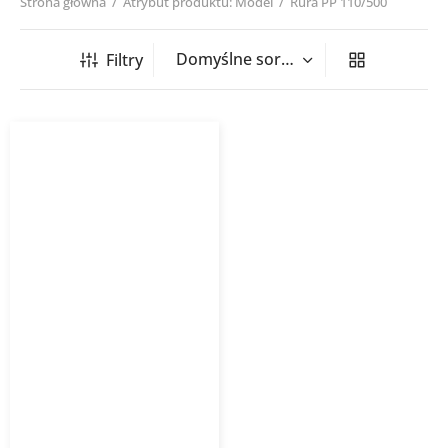
Strona główna
/
Atrybut produktu: Model
/
Rura PP 110/500
Filtry
Rura kanalizacyjna
wewnętrzna PP-HT 500