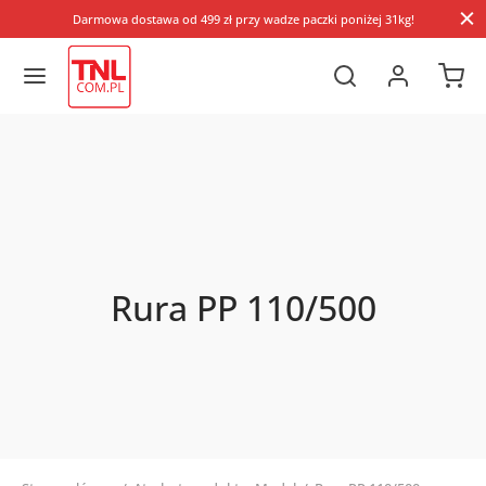
Darmowa dostawa od 499 zł przy wadze paczki poniżej 31kg!
Rura PP 110/500