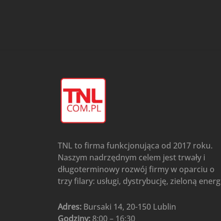
przypodłogowo-sufitowe
Gree
(6)
Klimatyzatory przenośne
(4)
Klimatyzatory przenośne
AIWA
(4)
Klimatyzatory ścienne
(104)
Klimatyzatory ścienne AlpicAir
(1)
Klimatyzatory ścienne
Gree
(50)
Klimatyzatory Ścienne Mistral
(1)
Klimatyzatory ścienne
TNL to firma funkcjonująca od 2017 roku.
multi-split
(3)
Naszym nadrzędnym celem jest trwały i
Klimatyzatory ścienne
długoterminowy rozwój firmy w oparciu o
Rotenso
(48)
trzy filary: usługi, dystrybucję, zieloną energ
Klimatyzatory ścienne TCL
(1)
Ogrzewanie
(48)
Adres:
Bursaki 14, 20-150 Lublin
Godziny:
8:00 – 16:30
Akcesoria grzewcze
(6)