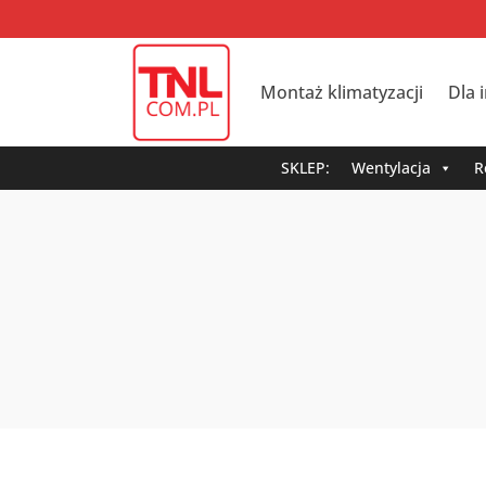
Montaż klimatyzacji
Dla 
SKLEP:
Wentylacja
R