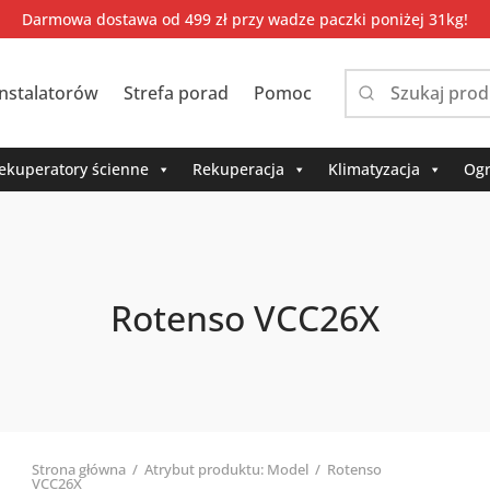
Darmowa dostawa od 499 zł przy wadze paczki poniżej 31kg!
instalatorów
Strefa porad
Pomoc
Narrow
by
category:
ekuperatory ścienne
Rekuperacja
Klimatyzacja
Ogr
Rotenso VCC26X
Strona główna
/
Atrybut produktu: Model
/
Rotenso
VCC26X