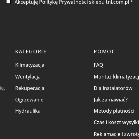
Akceptuję Politykę Prywatności sklepu tnl.com.pl *
KATEGORIE
POMOC
Klimatyzacja
FAQ
Wentylacja
Montaż klimatyzacj
ię.
Rekuperacja
Dla instalatorów
Ogrzewanie
Jak zamawiać?
Hydraulika
Metody płatności
Czas i koszt wysyłk
Reklamacje i zwrot