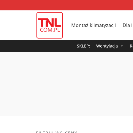
Montaż klimatyzacji
Dla 
SKLEP:
Wentylacja
R
FILTRUJ WG CENY