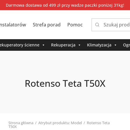
Darmowa dostawa od 499 zł przy wadze paczki poniżej 31kg!
instalatorów
Strefa porad
Pomoc
Narrow
by
category:
ekuperatory ścienne
Rekuperacja
Klimatyzacja
Ogr
Rotenso Teta T50X
Strona główna
/
Atrybut produktu: Model
/
Rotenso Teta
T50X