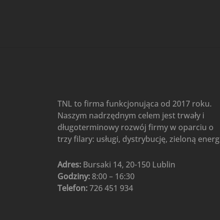
Gree
(6)
Klimatyzatory przenośne
(4)
Klimatyzatory przenośne
AIWA
(4)
Klimatyzatory ścienne
(104)
Klimatyzatory ścienne AlpicAir
(1)
Klimatyzatory ścienne
TNL to firma funkcjonująca od 2017 roku.
Gree
(50)
Naszym nadrzędnym celem jest trwały i
Klimatyzatory Ścienne Mistral
długoterminowy rozwój firmy w oparciu o
(1)
Klimatyzatory ścienne
trzy filary: usługi, dystrybucję, zieloną energ
multi-split
(3)
Klimatyzatory ścienne
Adres:
Bursaki 14, 20-150 Lublin
Rotenso
(48)
Godziny:
8:00 – 16:30
Klimatyzatory ścienne TCL
(1)
Telefon:
726 451 934
Ogrzewanie
(48)
Akcesoria grzewcze
(6)