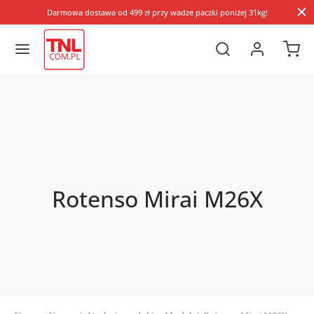
Darmowa dostawa od 499 zł przy wadze paczki poniżej 31kg!
Rotenso Mirai M26X