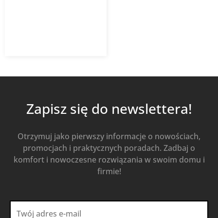
4 696,55
zł
z VAT
Dodaj do koszyka
Zapisz się do newslettera!
Otrzymuj jako pierwszy informacje o nowościach,
promocjach i praktycznych poradach. Zadbaj o
komfort i nowoczesne rozwiązania w swoim domu i
firmie!