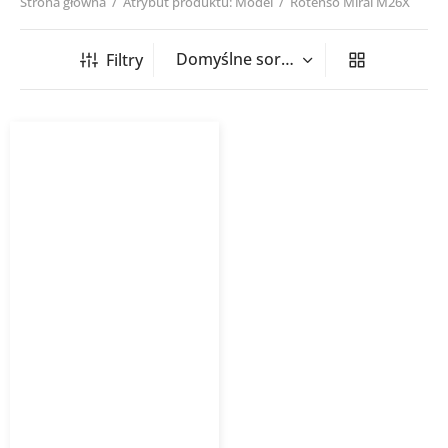
Strona główna
/
Atrybut produktu: Model
/
Rotenso Mirai M26X
Filtry
Klimatyzator pokojowy
Rotenso Mirai wifi 2,6 kW