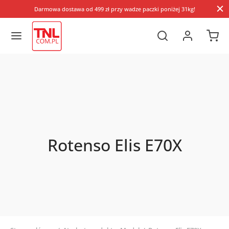
Darmowa dostawa od 499 zł przy wadze paczki poniżej 31kg!
Rotenso Elis E70X