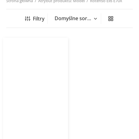
Strona główna
/
Atrybut produktu: Model
/
Rotenso Elis E70X
Filtry
Klimatyzator pokojowy
Rotenso Elis 7 kW