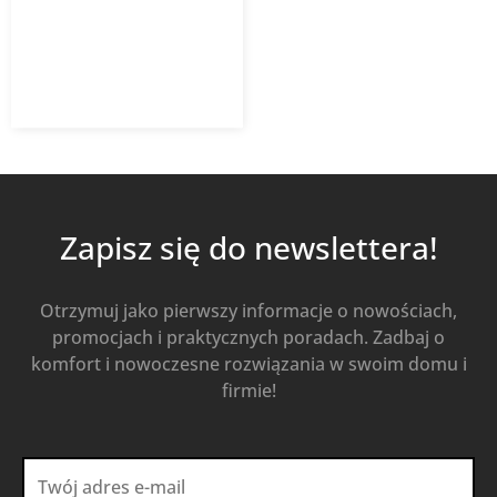
4 284,50
zł
z VAT
Dodaj do koszyka
Zapisz się do newslettera!
Otrzymuj jako pierwszy informacje o nowościach,
promocjach i praktycznych poradach. Zadbaj o
komfort i nowoczesne rozwiązania w swoim domu i
firmie!