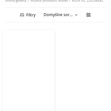
Strona główna
/
Atrybut produktu: Model
/
ROOFTEC 225/2400EC
Filtry
Wentylator dachowy
ROOFTEC EC Harmann