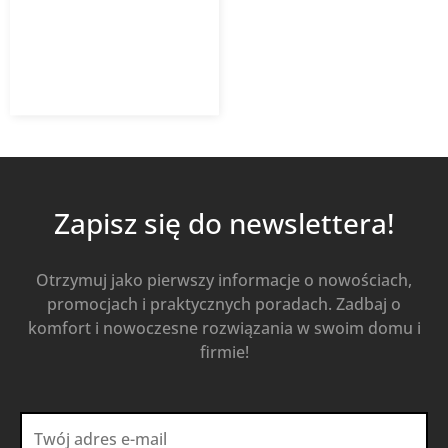
7 580,49
zł
Od
5 457,95
zł
z VAT
Kup Teraz
Zapisz się do newslettera!
Otrzymuj jako pierwszy informacje o nowościach,
promocjach i praktycznych poradach. Zadbaj o
komfort i nowoczesne rozwiązania w swoim domu i
firmie!