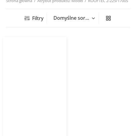
Strona główna
/
Atrybut produktu: Model
/
ROOFTEC 2-225/1700S
Filtry
Wentylator dachowy
Rooftec Harmann