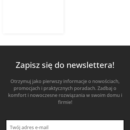
4 816,68
zł
Od
3 468,01
zł
z VAT
Kup Teraz
Zapisz się do newslettera!
Otrzymuj jako pierwszy informacje o nowościach,
promocjach i praktycznych poradach. Zadbaj o
komfort i nowoczesne rozwiązania w swoim domu i
firmie!