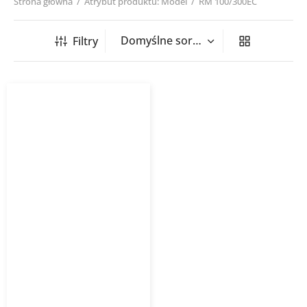
Strona główna
/
Atrybut produktu: Model
/
RM 100/300EC
Filtry
Wentylator kanałowy RM
EC