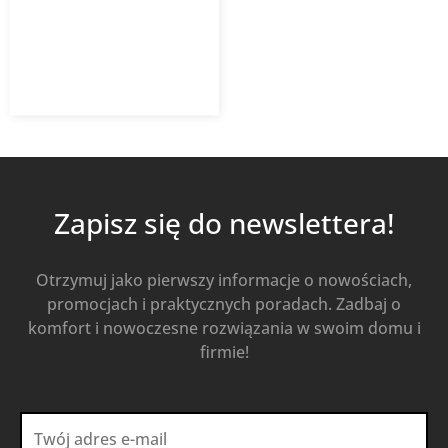
1 277,97
zł
Od
920,14
zł
z VAT
Kup Teraz
Zapisz się do newslettera!
Otrzymuj jako pierwszy informacje o nowościach,
promocjach i praktycznych poradach. Zadbaj o
komfort i nowoczesne rozwiązania w swoim domu i
firmie!