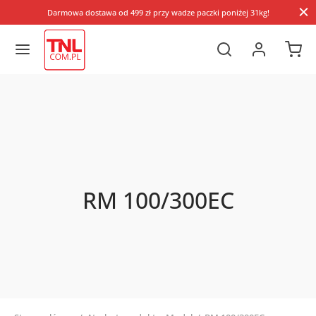
Darmowa dostawa od 499 zł przy wadze paczki poniżej 31kg!
RM 100/300EC