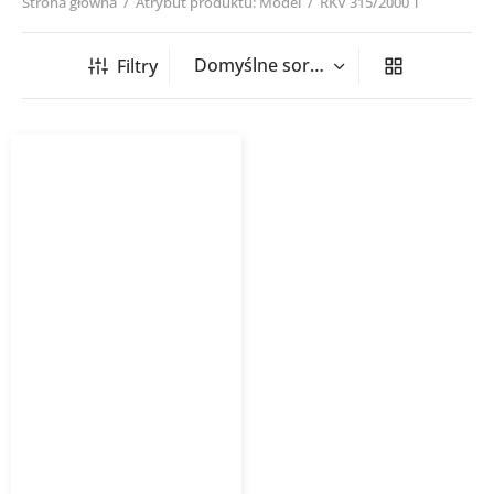
Strona główna
/
Atrybut produktu: Model
/
RKV 315/2000 T
Filtry
Wentylator dachowy RKV