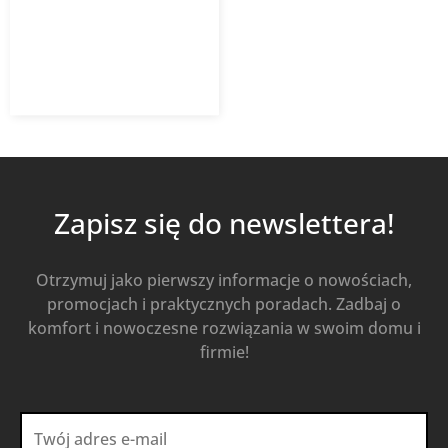
5 397,24
zł
Od
3 886,01
zł
z VAT
Kup Teraz
Zapisz się do newslettera!
Otrzymuj jako pierwszy informacje o nowościach,
promocjach i praktycznych poradach. Zadbaj o
komfort i nowoczesne rozwiązania w swoim domu i
firmie!