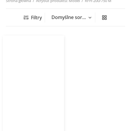
Strona główna
/
Atrybut produktu: Model
/
RFH-200/750 M
Filtry
Wentylator dachowy RFH
HAVACO