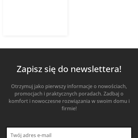
386,59
zł
552,27
zł
z VAT
Od
Kup Teraz
Zapisz się do newslettera!
Otrzymuj jako pierwszy informacje o nowościach,
promocjach i praktycznych poradach. Zadbaj o
komfort i nowoczesne rozwiązania w swoim domu i
firmie!