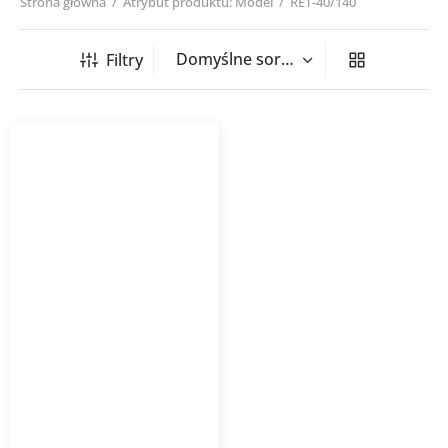
Strona główna
/
Atrybut produktu: Model
/
RET-40/140
Filtry
Grzejnik łazienkowy
RETTO INSTALPROJEKT