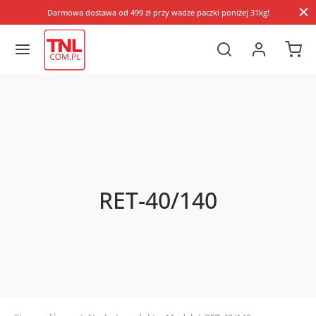
Darmowa dostawa od 499 zł przy wadze paczki poniżej 31kg!
RET-40/140