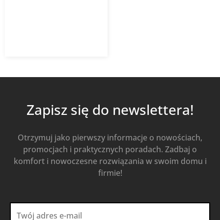
557,51
zł
z VAT
Od
Kup Teraz
Zapisz się do newslettera!
Otrzymuj jako pierwszy informacje o nowościach,
promocjach i praktycznych poradach. Zadbaj o
komfort i nowoczesne rozwiązania w swoim domu i
firmie!