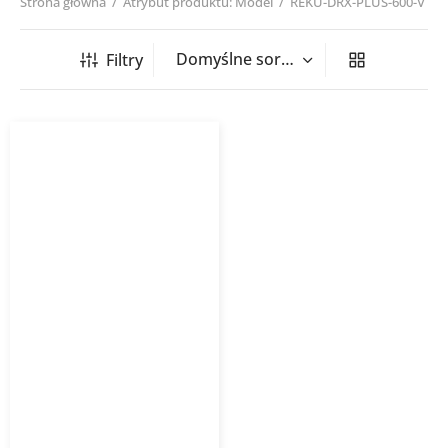
Strona główna
/
Atrybut produktu: Model
/
REKU-DRX-PLUS-600-V
Filtry
Centrala wentylacyjna
DRX PLUS V