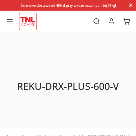
Darmowa dostawa od 499 zł przy wadze paczki poniżej 31kg!
REKU-DRX-PLUS-600-V