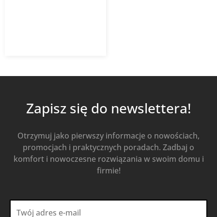
19 335,60
zł
Od
17 402,04
zł
z VAT
Kup Teraz
Zapisz się do newslettera!
Otrzymuj jako pierwszy informacje o nowościach,
promocjach i praktycznych poradach. Zadbaj o
komfort i nowoczesne rozwiązania w swoim domu i
firmie!