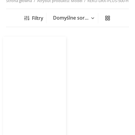
Strona główna
/
Atrybut produktu: Model
/
REKU-DRX-PLUS-500-H
Filtry
Centrala wentylacyjna
DRX PLUS H