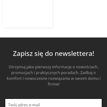
19 335,60
zł
Od
17 402,04
zł
z VAT
Kup Teraz
Zapisz się do newslettera!
Otrzymuj jako pierwszy informacje o nowościach,
promocjach i praktycznych poradach. Zadbaj o
komfort i nowoczesne rozwiązania w swoim domu i
firmie!