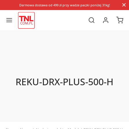
Darmowa dostawa od 499 zł przy wadze paczki poniżej 31kg!
REKU-DRX-PLUS-500-H