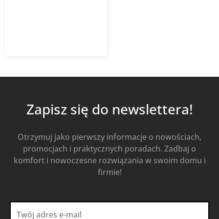
13 653,00
zł
Od
12 287,70
zł
z VAT
Kup Teraz
Zapisz się do newslettera!
Otrzymuj jako pierwszy informacje o nowościach,
promocjach i praktycznych poradach. Zadbaj o
komfort i nowoczesne rozwiązania w swoim domu i
firmie!