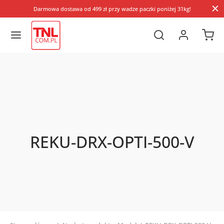
Darmowa dostawa od 499 zł przy wadze paczki poniżej 31kg!
REKU-DRX-OPTI-500-V