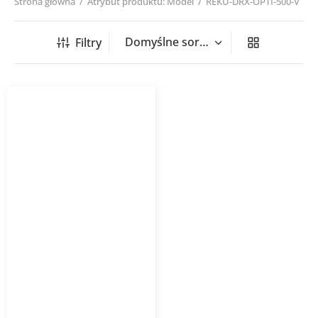
Strona główna
/
Atrybut produktu: Model
/
REKU-DRX-OPTI-500-V
Filtry
Centrala wentylacyjna
DRX OPTI V