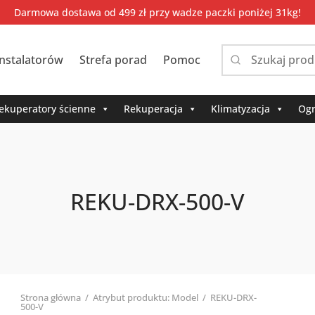
Darmowa dostawa od 499 zł przy wadze paczki poniżej 31kg!
instalatorów
Strefa porad
Pomoc
Narrow
by
category:
ekuperatory ścienne
Rekuperacja
Klimatyzacja
Ogr
REKU-DRX-500-V
Strona główna
/
Atrybut produktu: Model
/
REKU-DRX-
500-V