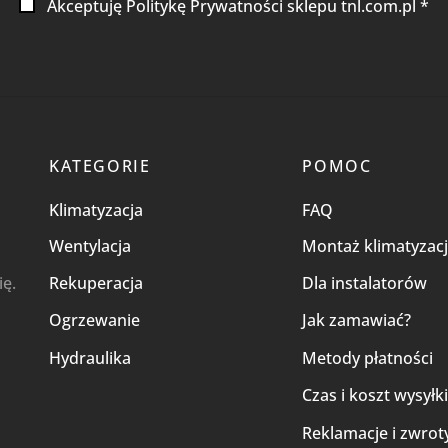
Akceptuję Politykę Prywatności sklepu tnl.com.pl *
KATEGORIE
POMOC
Klimatyzacja
FAQ
Wentylacja
Montaż klimatyzacj
ię.
Rekuperacja
Dla instalatorów
Ogrzewanie
Jak zamawiać?
Hydraulika
Metody płatności
Czas i koszt wysyłk
Reklamacje i zwrot