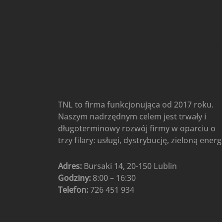
Gree
(6)
Klimatyzatory przenośne
(4)
Klimatyzatory przenośne
AIWA
(4)
Klimatyzatory ścienne
(104)
Klimatyzatory ścienne AlpicAir
(1)
Klimatyzatory ścienne
TNL to firma funkcjonująca od 2017 roku.
Gree
(50)
Naszym nadrzędnym celem jest trwały i
Klimatyzatory Ścienne Mistral
długoterminowy rozwój firmy w oparciu o
(1)
Klimatyzatory ścienne
trzy filary: usługi, dystrybucję, zieloną energ
multi-split
(3)
Klimatyzatory ścienne
Adres:
Bursaki 14, 20-150 Lublin
Rotenso
(48)
Godziny:
8:00 – 16:30
Klimatyzatory ścienne TCL
(1)
Telefon:
726 451 934
Ogrzewanie
(48)
Akcesoria grzewcze
(6)