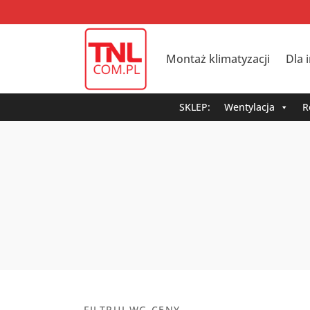
Montaż klimatyzacji
Dla 
SKLEP:
Wentylacja
R
FILTRUJ WG CENY