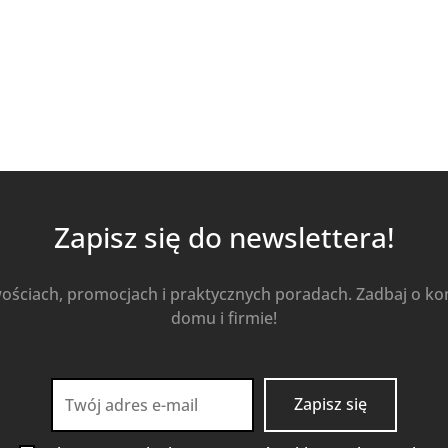
Zapisz się do newslettera!
wościach, promocjach i praktycznych poradach. Zadbaj o k
domu i firmie!