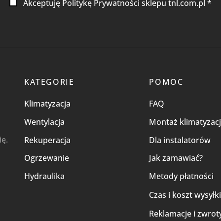
Akceptuję Politykę Prywatności sklepu tnl.com.pl *
KATEGORIE
POMOC
Klimatyzacja
FAQ
Wentylacja
Montaż klimatyzacj
ię.
Rekuperacja
Dla instalatorów
Ogrzewanie
Jak zamawiać?
Hydraulika
Metody płatności
Czas i koszt wysyłk
Reklamacje i zwrot