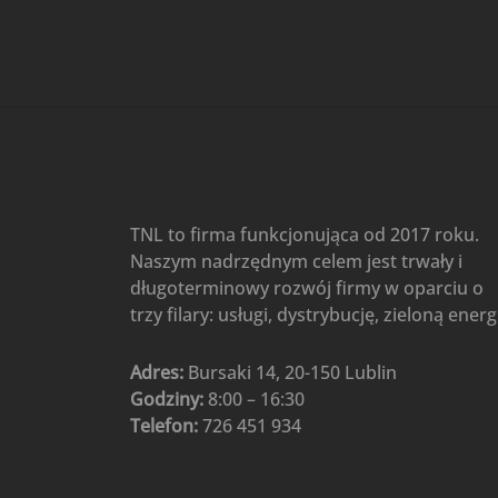
Gree
(6)
Klimatyzatory przenośne
(4)
Klimatyzatory przenośne
AIWA
(4)
Klimatyzatory ścienne
(104)
Klimatyzatory ścienne AlpicAir
(1)
Klimatyzatory ścienne
TNL to firma funkcjonująca od 2017 roku.
Gree
(50)
Naszym nadrzędnym celem jest trwały i
Klimatyzatory Ścienne Mistral
długoterminowy rozwój firmy w oparciu o
(1)
Klimatyzatory ścienne
trzy filary: usługi, dystrybucję, zieloną energ
multi-split
(3)
Klimatyzatory ścienne
Adres:
Bursaki 14, 20-150 Lublin
Rotenso
(48)
Godziny:
8:00 – 16:30
Klimatyzatory ścienne TCL
(1)
Telefon:
726 451 934
Ogrzewanie
(48)
Akcesoria grzewcze
(6)