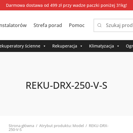
Darmowa dostawa od 499 zł przy wadze paczki poniżej 31kg!
instalatorów
Strefa porad
Pomoc
Narrow
by
category:
ekuperatory ścienne
Rekuperacja
Klimatyzacja
Ogr
REKU-DRX-250-V-S
Strona główna
/
Atrybut produktu: Model
/
REKU-DRX-
250-V-S