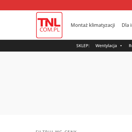
Montaż klimatyzacji
Dla 
SKLEP:
Wentylacja
R
FILTRUJ WG CENY