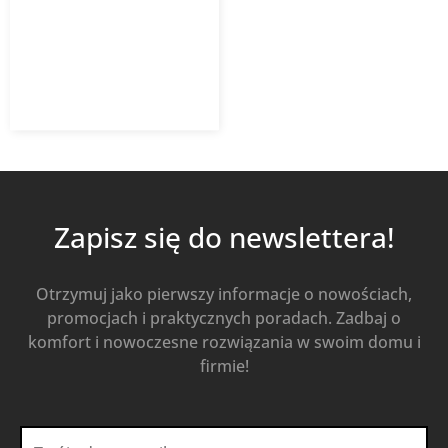
dachowej
132,29
zł
z VAT
Dodaj do koszyka
Zapisz się do newslettera!
Otrzymuj jako pierwszy informacje o nowościach,
promocjach i praktycznych poradach. Zadbaj o
komfort i nowoczesne rozwiązania w swoim domu i
firmie!