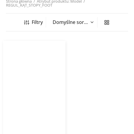
Strona główna
/
Atrybut produktu: Model
/
REGUL_KĄT_STOPY_FOOT
Filtry
Regulacja kąta
mocowania stopy