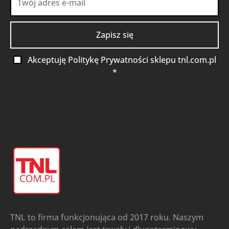
Akceptuję Politykę Prywatności sklepu tnl.com.pl
*
TNL to firma funkcjonująca od 2017 roku. Naszym