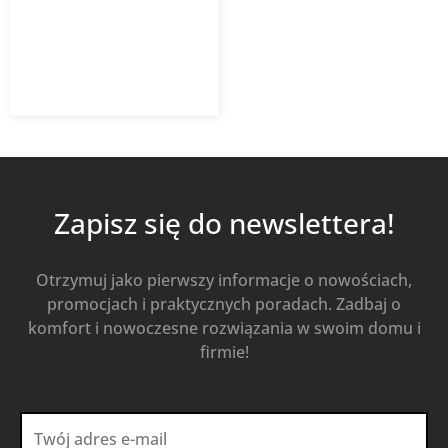
14,33
zł
19,11
zł
z VAT
Od
Kup Teraz
Zapisz się do newslettera!
Otrzymuj jako pierwszy informacje o nowościach,
promocjach i praktycznych poradach. Zadbaj o
komfort i nowoczesne rozwiązania w swoim domu i
firmie!