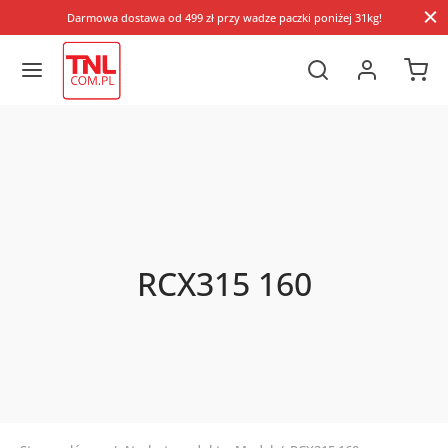
Darmowa dostawa od 499 zł przy wadze paczki poniżej 31kg!
RCX315 160