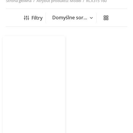
Strona główna
/
Atrybut produktu: Model
/
RCX315 160
Filtry
Redukcja tłoczona RCX