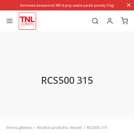
Darmowa dostawa od 499 zł przy wadze paczki poniżej 31kg!
RCS500 315
Strona główna
/
Atrybut produktu: Model
/
RCS500 315