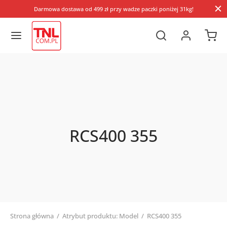
Darmowa dostawa od 499 zł przy wadze paczki poniżej 31kg!
RCS400 355
Strona główna
/
Atrybut produktu: Model
/
RCS400 355