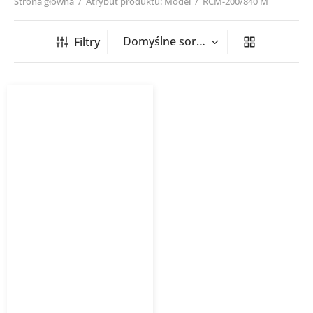
Strona główna
/
Atrybut produktu: Model
/
RCM-200/840 M
Filtry
Wentylator dachowy RCM