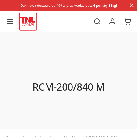
Darmowa dostawa od 499 zł przy wadze paczki poniżej 31kg!
RCM-200/840 M