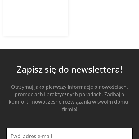
439,97
zł
628,53
zł
z VAT
Od
Kup Teraz
Zapisz się do newslettera!
Otrzymuj jako pierwszy informacje o nowościach,
promocjach i praktycznych poradach. Zadbaj o
komfort i nowoczesne rozwiązania w swoim domu i
firmie!