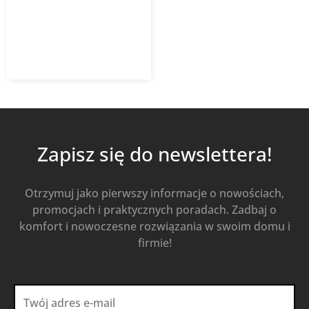
14,37
zł
20,53
zł
z VAT
Od
Kup Teraz
Zapisz się do newslettera!
Otrzymuj jako pierwszy informacje o nowościach,
promocjach i praktycznych poradach. Zadbaj o
komfort i nowoczesne rozwiązania w swoim domu i
firmie!