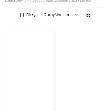
Strona główna
/
Atrybut produktu: Model
/
RCFX125 100
Filtry
Redukcja tłoczona RCFX