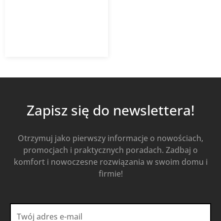
11,60
zł
18,70
zł
z VAT
Od
Kup Teraz
Zapisz się do newslettera!
Otrzymuj jako pierwszy informacje o nowościach,
promocjach i praktycznych poradach. Zadbaj o
komfort i nowoczesne rozwiązania w swoim domu i
firmie!