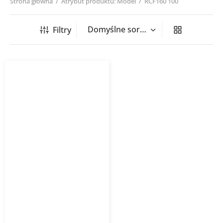
Strona główna
/
Atrybut produktu: Model
/
RCF160 100
Filtry
Redukcja tłoczona RCF