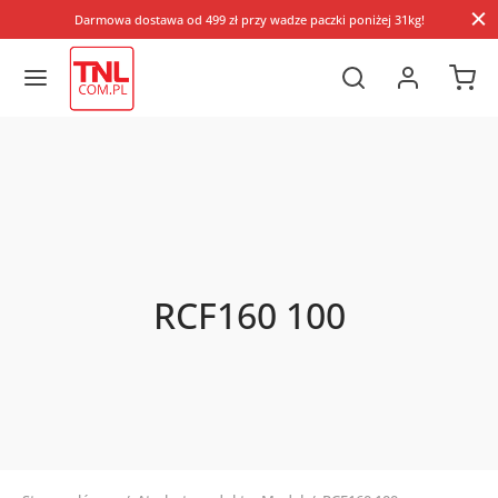
Darmowa dostawa od 499 zł przy wadze paczki poniżej 31kg!
RCF160 100