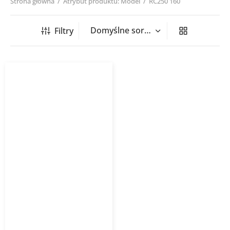
Strona główna
/
Atrybut produktu: Model
/
RC250 160
Filtry
Redukcja tłoczona RC
Opakowanie