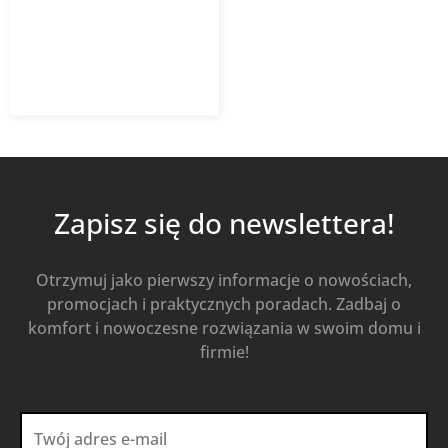
309,18
zł
441,69
zł
z VAT
Od
Kup Teraz
Zapisz się do newslettera!
Otrzymuj jako pierwszy informacje o nowościach,
promocjach i praktycznych poradach. Zadbaj o
komfort i nowoczesne rozwiązania w swoim domu i
firmie!