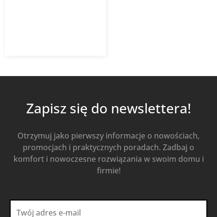
309,18
zł
441,69
zł
z VAT
Od
Kup Teraz
Zapisz się do newslettera!
Otrzymuj jako pierwszy informacje o nowościach,
promocjach i praktycznych poradach. Zadbaj o
komfort i nowoczesne rozwiązania w swoim domu i
firmie!