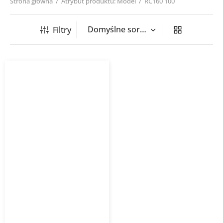
Strona główna
/
Atrybut produktu: Model
/
RC160 100
Filtry
Redukcja tłoczona RC
Opakowanie