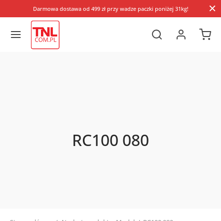
Darmowa dostawa od 499 zł przy wadze paczki poniżej 31kg!
RC100 080