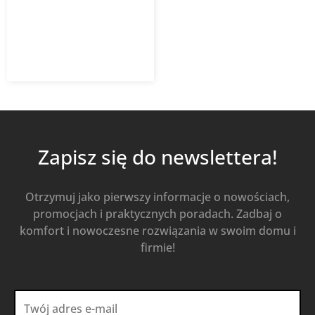
309,18
zł
441,69
zł
z VAT
Od
Kup Teraz
Zapisz się do newslettera!
Otrzymuj jako pierwszy informacje o nowościach,
promocjach i praktycznych poradach. Zadbaj o
komfort i nowoczesne rozwiązania w swoim domu i
firmie!