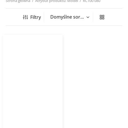
Strona główna
/
Atrybut produktu: Model
/
RC100 080
Filtry
Redukcja tłoczona RC
Opakowanie