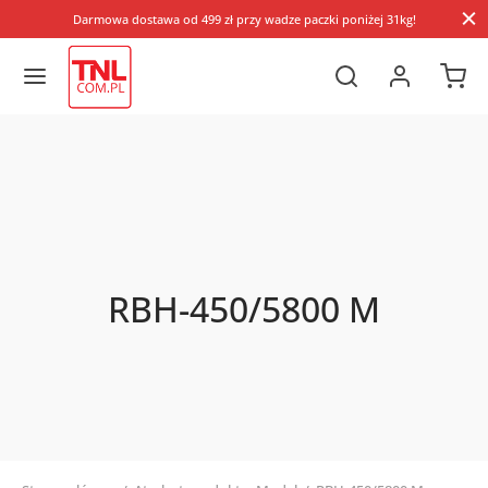
Darmowa dostawa od 499 zł przy wadze paczki poniżej 31kg!
RBH-450/5800 M