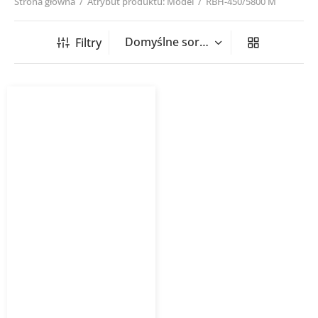
Strona główna
/
Atrybut produktu: Model
/
RBH-450/5800 M
Filtry
Wentylator dachowy RBH