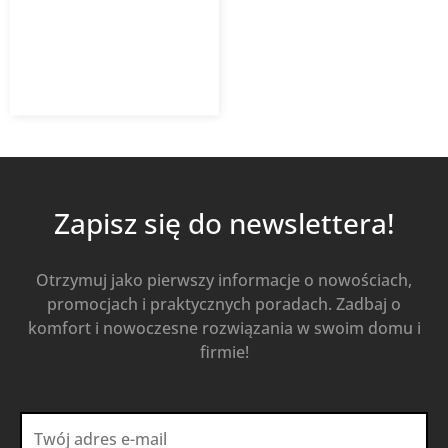
497,71
zł
691,26
zł
z VAT
Od
Kup Teraz
Zapisz się do newslettera!
Otrzymuj jako pierwszy informacje o nowościach,
promocjach i praktycznych poradach. Zadbaj o
komfort i nowoczesne rozwiązania w swoim domu i
firmie!