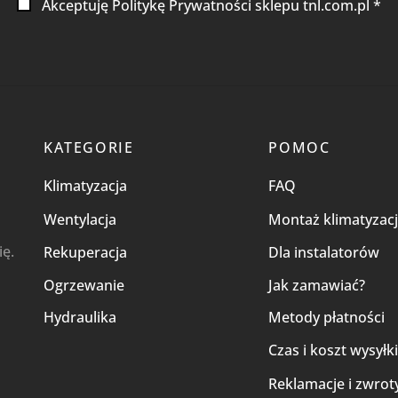
Akceptuję Politykę Prywatności sklepu tnl.com.pl *
KATEGORIE
POMOC
Klimatyzacja
FAQ
Wentylacja
Montaż klimatyzacj
ię.
Rekuperacja
Dla instalatorów
Ogrzewanie
Jak zamawiać?
Hydraulika
Metody płatności
Czas i koszt wysyłk
Reklamacje i zwrot