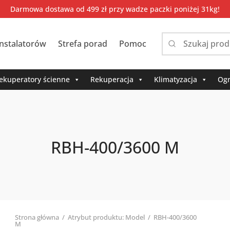
Darmowa dostawa od 499 zł przy wadze paczki poniżej 31kg!
instalatorów
Strefa porad
Pomoc
Narrow
by
category:
ekuperatory ścienne
Rekuperacja
Klimatyzacja
Ogr
RBH-400/3600 M
Strona główna
/
Atrybut produktu: Model
/
RBH-400/3600
M