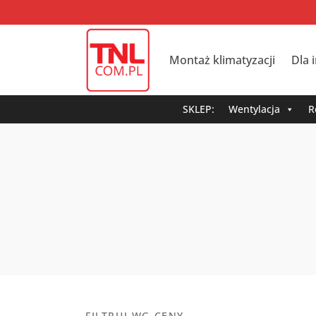
Montaż klimatyzacji
Dla 
SKLEP:
Wentylacja
R
FILTRUJ WG CENY