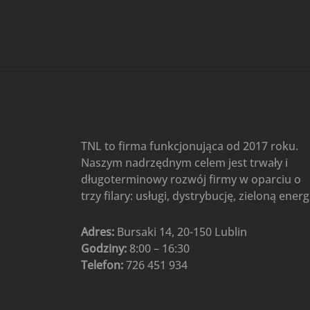
Gree
(6)
Klimatyzatory przenośne
(4)
Klimatyzatory przenośne
AIWA
(4)
Klimatyzatory ścienne
(104)
Klimatyzatory ścienne AlpicAir
(1)
Klimatyzatory ścienne
TNL to firma funkcjonująca od 2017 roku.
Gree
(50)
Naszym nadrzędnym celem jest trwały i
Klimatyzatory Ścienne Mistral
długoterminowy rozwój firmy w oparciu o
(1)
Klimatyzatory ścienne
trzy filary: usługi, dystrybucję, zieloną energ
multi-split
(3)
Klimatyzatory ścienne
Adres:
Bursaki 14, 20-150 Lublin
Rotenso
(48)
Godziny:
8:00 – 16:30
Klimatyzatory ścienne TCL
(1)
Telefon:
726 451 934
Ogrzewanie
(48)
Akcesoria grzewcze
(6)