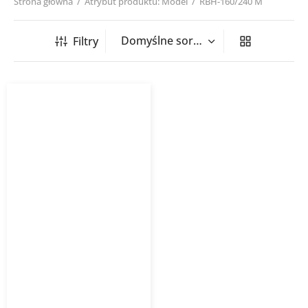
Strona główna
/
Atrybut produktu: Model
/
RBH-160/240 M
Filtry
Wentylator dachowy RBH