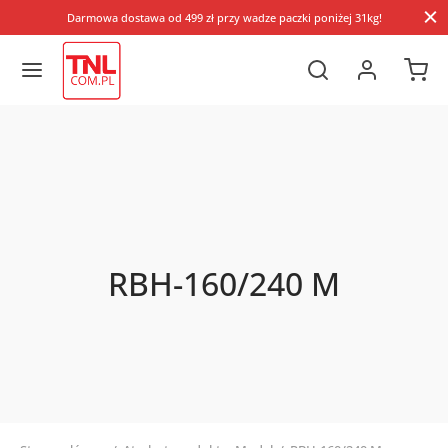
Darmowa dostawa od 499 zł przy wadze paczki poniżej 31kg!
RBH-160/240 M