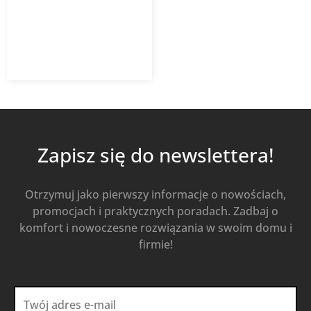
497,71
zł
691,26
zł
z VAT
Od
Kup Teraz
Zapisz się do newslettera!
Otrzymuj jako pierwszy informacje o nowościach,
promocjach i praktycznych poradach. Zadbaj o
komfort i nowoczesne rozwiązania w swoim domu i
firmie!