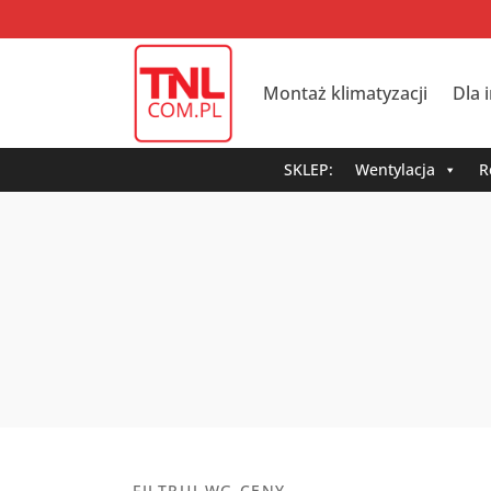
Montaż klimatyzacji
Dla 
SKLEP:
Wentylacja
R
FILTRUJ WG CENY