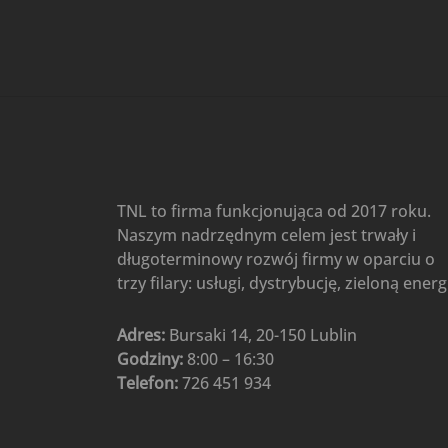
Gree
(6)
Klimatyzatory przenośne
(4)
Klimatyzatory przenośne
AIWA
(4)
Klimatyzatory ścienne
(104)
Klimatyzatory ścienne AlpicAir
(1)
Klimatyzatory ścienne
TNL to firma funkcjonująca od 2017 roku.
Gree
(50)
Naszym nadrzędnym celem jest trwały i
Klimatyzatory Ścienne Mistral
długoterminowy rozwój firmy w oparciu o
(1)
Klimatyzatory ścienne
trzy filary: usługi, dystrybucję, zieloną energ
multi-split
(3)
Klimatyzatory ścienne
Adres:
Bursaki 14, 20-150 Lublin
Rotenso
(48)
Godziny:
8:00 – 16:30
Klimatyzatory ścienne TCL
(1)
Telefon:
726 451 934
Ogrzewanie
(48)
Akcesoria grzewcze
(6)