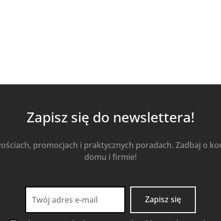
Zapisz się do newslettera!
wościach, promocjach i praktycznych poradach. Zadbaj o k
domu i firmie!