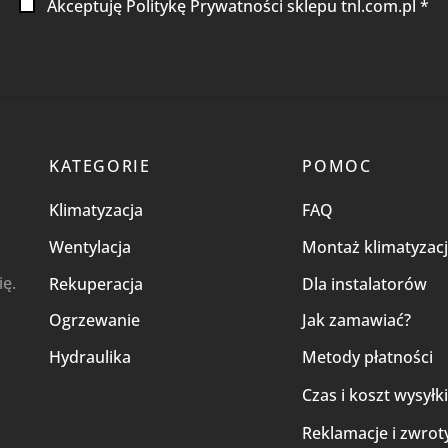
Akceptuję Politykę Prywatności sklepu tnl.com.pl *
KATEGORIE
POMOC
Klimatyzacja
FAQ
Wentylacja
Montaż klimatyzacj
ię.
Rekuperacja
Dla instalatorów
Ogrzewanie
Jak zamawiać?
Hydraulika
Metody płatności
Czas i koszt wysyłk
Reklamacje i zwrot