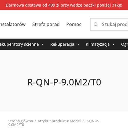
Darmowa dostawa od 499 zł przy wadze paczki poniżej 31kg!
instalatorów
Strefa porad
Pomoc
Narrow
by
category:
ekuperatory ścienne
Rekuperacja
Klimatyzacja
Ogr
R-QN-P-9.0M2/T0
Strona główna
/
Atrybut produktu: Model
/
R-QN-P-
9.0M2/T0