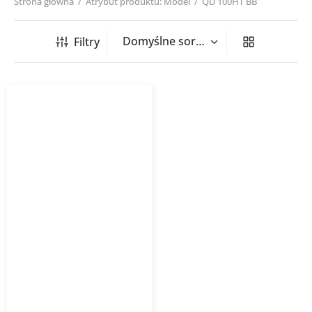
Strona główna
/
Atrybut produktu: Model
/
QD 100HT BB
Filtry
Wentylator osiowy
łazienkowy QD HT BB
HAVACO z czujnikiem