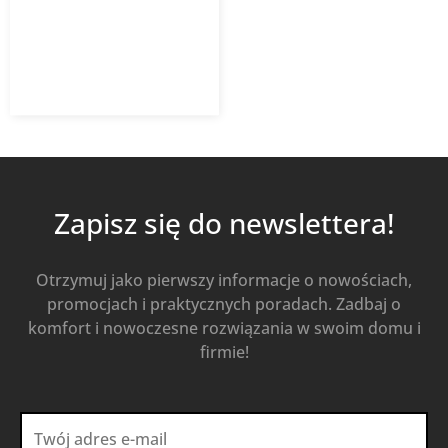
wilgotności i timerem
182,53
zł
z VAT
Dodaj do koszyka
Zapisz się do newslettera!
Otrzymuj jako pierwszy informacje o nowościach,
promocjach i praktycznych poradach. Zadbaj o
komfort i nowoczesne rozwiązania w swoim domu i
firmie!