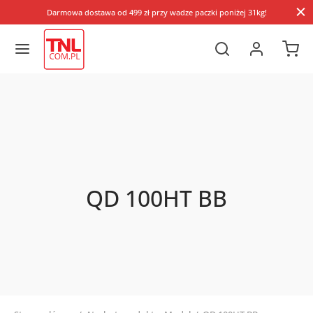
Darmowa dostawa od 499 zł przy wadze paczki poniżej 31kg!
QD 100HT BB