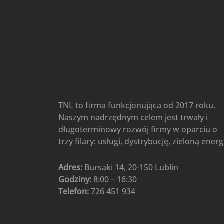
Gree
(6)
Klimatyzatory przenośne
(4)
Klimatyzatory przenośne
AIWA
(4)
Klimatyzatory ścienne
(104)
Klimatyzatory ścienne AlpicAir
(1)
Klimatyzatory ścienne
TNL to firma funkcjonująca od 2017 roku.
Gree
(50)
Naszym nadrzędnym celem jest trwały i
Klimatyzatory Ścienne Mistral
długoterminowy rozwój firmy w oparciu o
(1)
Klimatyzatory ścienne
trzy filary: usługi, dystrybucję, zieloną energ
multi-split
(3)
Klimatyzatory ścienne
Adres:
Bursaki 14, 20-150 Lublin
Rotenso
(48)
Godziny:
8:00 – 16:30
Klimatyzatory ścienne TCL
(1)
Telefon:
726 451 934
Ogrzewanie
(48)
Akcesoria grzewcze
(6)