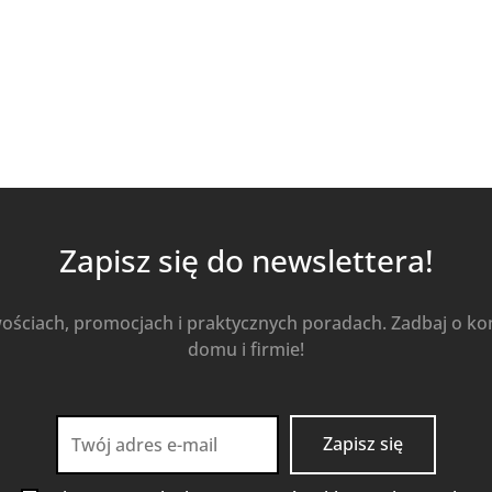
Zapisz się do newslettera!
wościach, promocjach i praktycznych poradach. Zadbaj o k
domu i firmie!