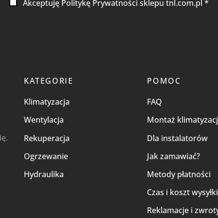
Akceptuję Politykę Prywatności sklepu tnl.com.pl *
KATEGORIE
POMOC
Klimatyzacja
FAQ
Wentylacja
Montaż klimatyzacj
ię.
Rekuperacja
Dla instalatorów
Ogrzewanie
Jak zamawiać?
Hydraulika
Metody płatności
Czas i koszt wysyłk
Reklamacje i zwrot