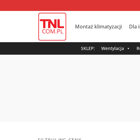
Montaż klimatyzacji
Dla 
SKLEP:
Wentylacja
R
FILTRUJ WG CENY