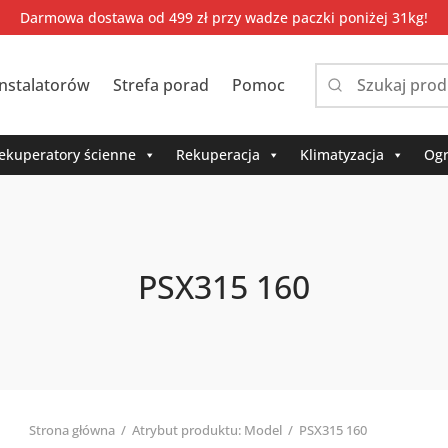
Darmowa dostawa od 499 zł przy wadze paczki poniżej 31kg!
instalatorów
Strefa porad
Pomoc
Narrow
by
category:
ekuperatory ścienne
Rekuperacja
Klimatyzacja
Ogr
PSX315 160
Strona główna
/
Atrybut produktu: Model
/
PSX315 160