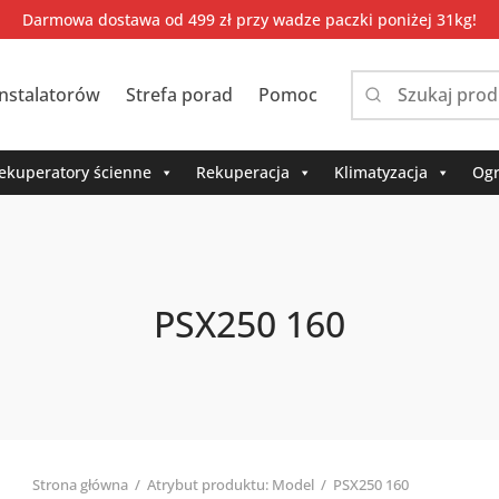
Darmowa dostawa od 499 zł przy wadze paczki poniżej 31kg!
instalatorów
Strefa porad
Pomoc
Narrow
by
category:
ekuperatory ścienne
Rekuperacja
Klimatyzacja
Ogr
PSX250 160
Strona główna
/
Atrybut produktu: Model
/
PSX250 160