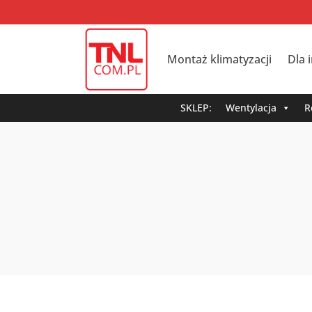
Montaż klimatyzacji
Dla 
SKLEP:
Wentylacja
R