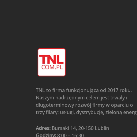
przypodłogowo-sufitowe
Gree
(6)
Klimatyzatory przenośne
(4)
Klimatyzatory przenośne
AIWA
(4)
Klimatyzatory ścienne
(104)
Klimatyzatory ścienne AlpicAir
(1)
Klimatyzatory ścienne
Gree
(50)
Klimatyzatory Ścienne Mistral
(1)
Klimatyzatory ścienne
TNL to firma funkcjonująca od 2017 roku.
multi-split
(3)
Naszym nadrzędnym celem jest trwały i
Klimatyzatory ścienne
długoterminowy rozwój firmy w oparciu o
Rotenso
(48)
trzy filary: usługi, dystrybucję, zieloną energ
Klimatyzatory ścienne TCL
(1)
Ogrzewanie
(48)
Adres:
Bursaki 14, 20-150 Lublin
Godziny:
8:00 – 16:30
Akcesoria grzewcze
(6)