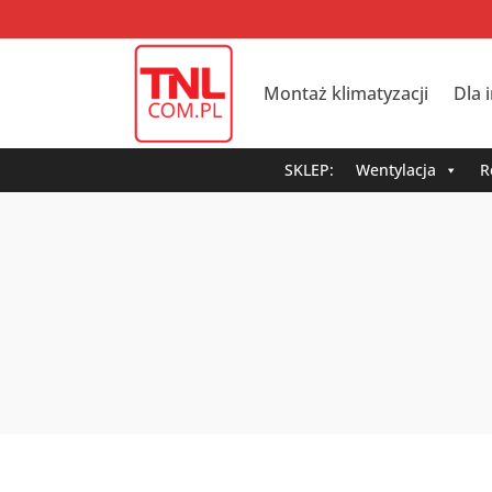
Montaż klimatyzacji
Dla 
SKLEP:
Wentylacja
R