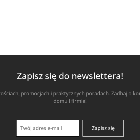
Kup Teraz
Zapisz się do newslettera!
wościach, promocjach i praktycznych poradach. Zadbaj o k
domu i firmie!