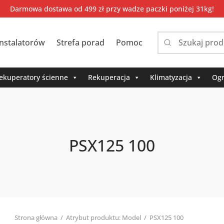
Darmowa dostawa od 499 zł przy wadze paczki poniżej 31kg!
instalatorów
Strefa porad
Pomoc
Narrow
by
category:
ekuperatory ścienne
Rekuperacja
Klimatyzacja
Ogr
PSX125 100
Strona główna
/
Atrybut produktu: Model
/
PSX125 100