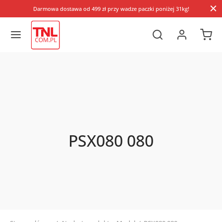
Darmowa dostawa od 499 zł przy wadze paczki poniżej 31kg!
PSX080 080