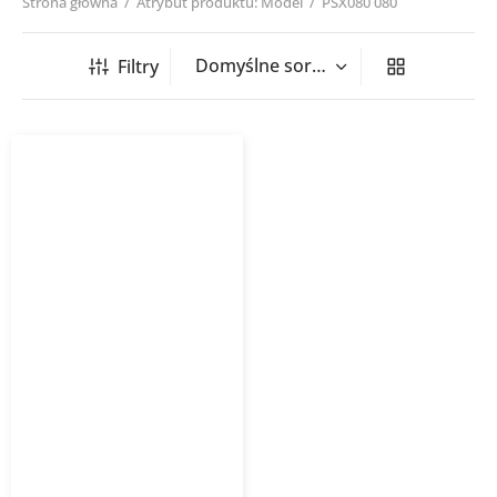
Strona główna
/
Atrybut produktu: Model
/
PSX080 080
Filtry
Sztucer siodłowy PSX