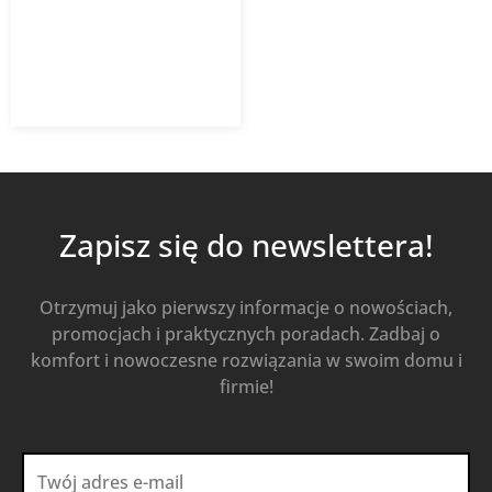
8,94
zł
14,42
zł
z VAT
Od
Kup Teraz
Zapisz się do newslettera!
Otrzymuj jako pierwszy informacje o nowościach,
promocjach i praktycznych poradach. Zadbaj o
komfort i nowoczesne rozwiązania w swoim domu i
firmie!