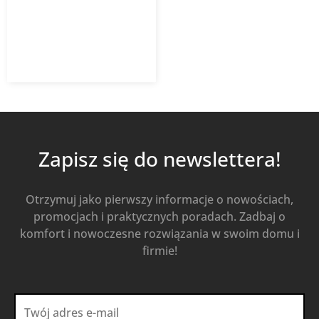
5,92
zł
8,46
zł
z VAT
Od
Kup Teraz
Zapisz się do newslettera!
Otrzymuj jako pierwszy informacje o nowościach,
promocjach i praktycznych poradach. Zadbaj o
komfort i nowoczesne rozwiązania w swoim domu i
firmie!