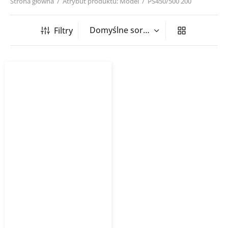
Strona główna
/
Atrybut produktu: Model
/
PS450/500 200
Filtry
Sztucer siodłowy tłoczony
PS