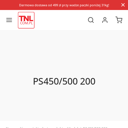
Darmowa dostawa od 499 zł przy wadze paczki poniżej 31kg!
PS450/500 200