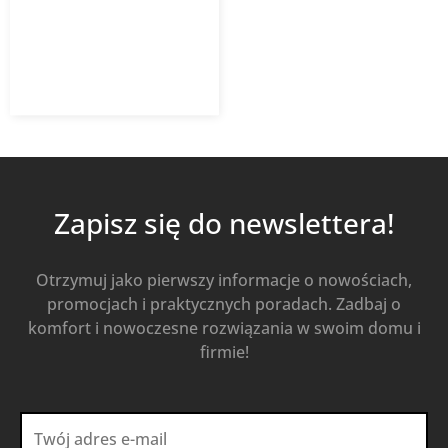
5,92
zł
8,46
zł
z VAT
Od
Kup Teraz
Zapisz się do newslettera!
Otrzymuj jako pierwszy informacje o nowościach,
promocjach i praktycznych poradach. Zadbaj o
komfort i nowoczesne rozwiązania w swoim domu i
firmie!