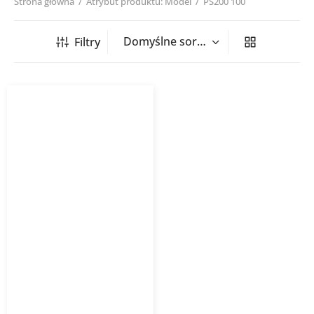
Strona główna
/
Atrybut produktu: Model
/
PS200 100
Filtry
Sztucer siodłowy tłoczony
PS