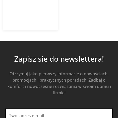
5,92
zł
8,46
zł
z VAT
Od
Kup Teraz
Zapisz się do newslettera!
Otrzymuj jako pierwszy informacje o nowościach,
promocjach i praktycznych poradach. Zadbaj o
komfort i nowoczesne rozwiązania w swoim domu i
firmie!