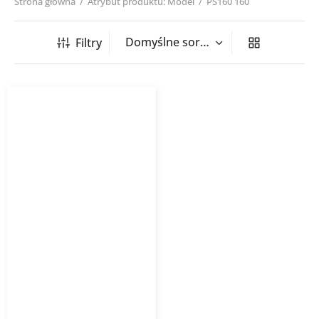
Strona główna
/
Atrybut produktu: Model
/
PS160 160
Filtry
Sztucer siodłowy tłoczony
PS