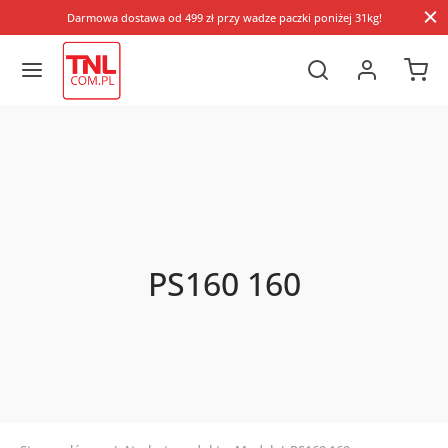
Darmowa dostawa od 499 zł przy wadze paczki poniżej 31kg!
PS160 160