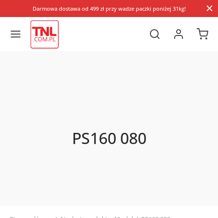
Darmowa dostawa od 499 zł przy wadze paczki poniżej 31kg!
PS160 080