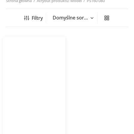
Strona główna
/
Atrybut produktu: Model
/
PS160 080
Filtry
Sztucer siodłowy tłoczony
PS