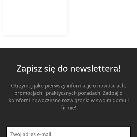
5,92
zł
8,46
zł
z VAT
Od
Kup Teraz
Zapisz się do newslettera!
Otrzymuj jako pierwszy informacje o nowościach,
promocjach i praktycznych poradach. Zadbaj o
komfort i nowoczesne rozwiązania w swoim domu i
firmie!