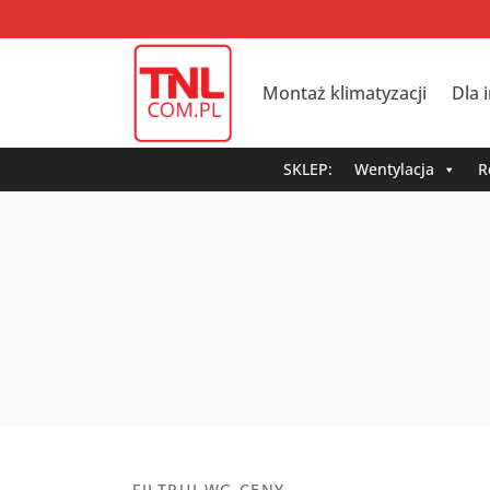
Montaż klimatyzacji
Dla 
SKLEP:
Wentylacja
R
FILTRUJ WG CENY