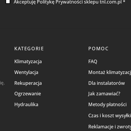
Akceptuję Politykę Prywatności sklepu tnl.com.pl *
KATEGORIE
POMOC
Klimatyzacja
FAQ
Wentylacja
Montaż klimatyzacj
ię.
Rekuperacja
Dla instalatorów
Ogrzewanie
Jak zamawiać?
Hydraulika
Metody płatności
Czas i koszt wysyłk
Reklamacje i zwrot