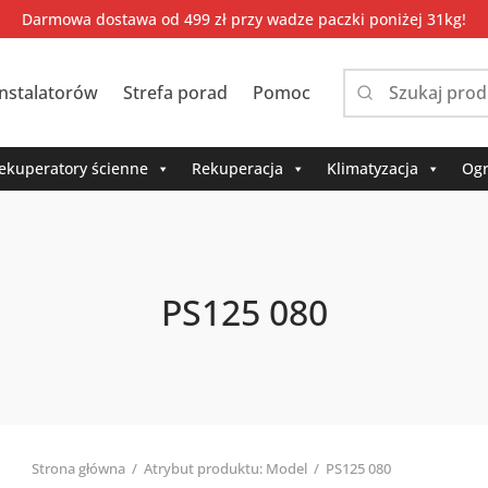
Darmowa dostawa od 499 zł przy wadze paczki poniżej 31kg!
instalatorów
Strefa porad
Pomoc
Narrow
by
category:
ekuperatory ścienne
Rekuperacja
Klimatyzacja
Ogr
PS125 080
Strona główna
/
Atrybut produktu: Model
/
PS125 080