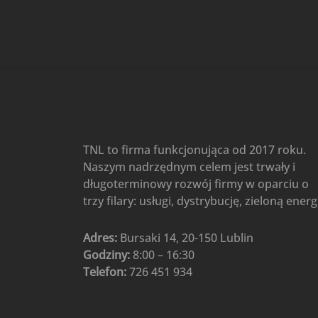
Gree
(6)
Klimatyzatory przenośne
(4)
Klimatyzatory przenośne
AIWA
(4)
Klimatyzatory ścienne
(104)
Klimatyzatory ścienne AlpicAir
(1)
Klimatyzatory ścienne
TNL to firma funkcjonująca od 2017 roku.
Gree
(50)
Naszym nadrzędnym celem jest trwały i
Klimatyzatory Ścienne Mistral
długoterminowy rozwój firmy w oparciu o
(1)
Klimatyzatory ścienne
trzy filary: usługi, dystrybucję, zieloną energ
multi-split
(3)
Klimatyzatory ścienne
Adres:
Bursaki 14, 20-150 Lublin
Rotenso
(48)
Godziny:
8:00 – 16:30
Klimatyzatory ścienne TCL
(1)
Telefon:
726 451 934
Ogrzewanie
(48)
Akcesoria grzewcze
(6)