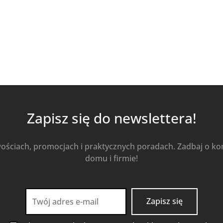
Zapisz się do newslettera!
wościach, promocjach i praktycznych poradach. Zadbaj o k
domu i firmie!