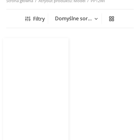
Strona główna
/
Atrybut produktu: Model
/
PP12WI
Filtry
Klimatyzator ścienny
GREE Pular Pro PP12I
3,5kW