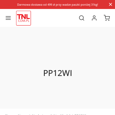
Darmowa dostawa od 499 zł przy wadze paczki poniżej 31kg!
PP12WI