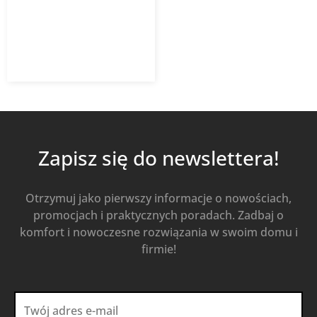
1 955,70
zł
Od
1 310,32
zł
z VAT
Kup Teraz
Zapisz się do newslettera!
Otrzymuj jako pierwszy informacje o nowościach,
promocjach i praktycznych poradach. Zadbaj o
komfort i nowoczesne rozwiązania w swoim domu i
firmie!