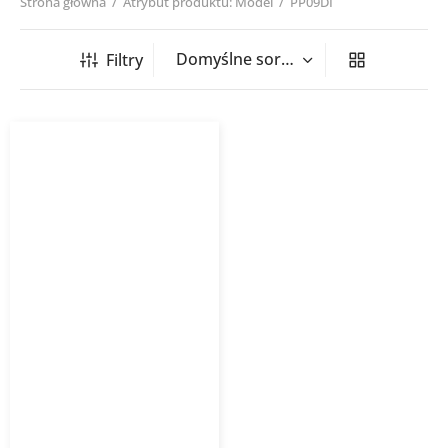
Strona główna
/
Atrybut produktu: Model
/
PP09DI
Filtry
Klimatyzator ścienny
GREE Pular Pro PP09I
2,7kW