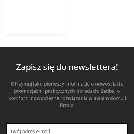
1 832,70
zł
Od
1 227,91
zł
z VAT
Kup Teraz
Zapisz się do newslettera!
Otrzymuj jako pierwszy informacje o nowościach,
promocjach i praktycznych poradach. Zadbaj o
komfort i nowoczesne rozwiązania w swoim domu i
firmie!