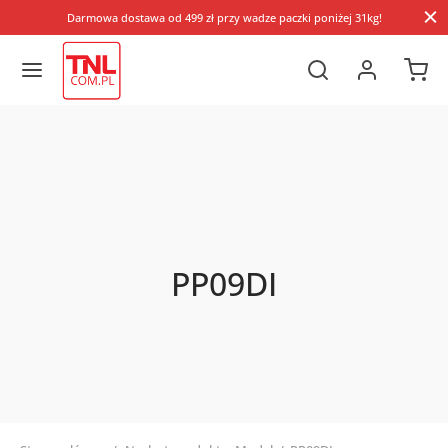
Darmowa dostawa od 499 zł przy wadze paczki poniżej 31kg!
PP09DI